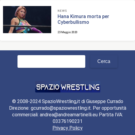
NEWS
Hana Kimura morta per
Cyberbullismo
23 Maggio 2020
Ricerca
per:
© 2008-2024 SpazioWrestling,it di Giuseppe Currado
Direzione: gcurrado@spaziowrestling.it. Per opportunità
commerciali: andrea@andreamartinelli.eu Partita IVA:
03376190231
Privacy Policy