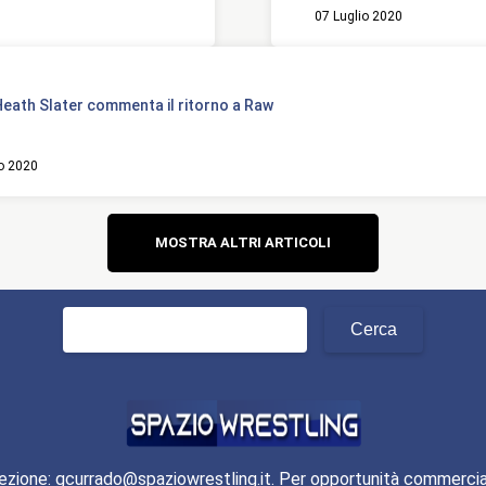
07 Luglio 2020
eath Slater commenta il ritorno a Raw
io 2020
Navigazione
MOSTRA ALTRI ARTICOLI
articoli
Ricerca
per:
ezione: gcurrado@spaziowrestling.it. Per opportunità commercia