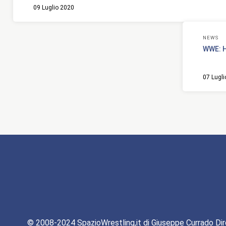
09 Luglio 2020
NEWS
WWE: H
07 Lugl
© 2008-2024 SpazioWrestling,it di Giuseppe Currado Dir