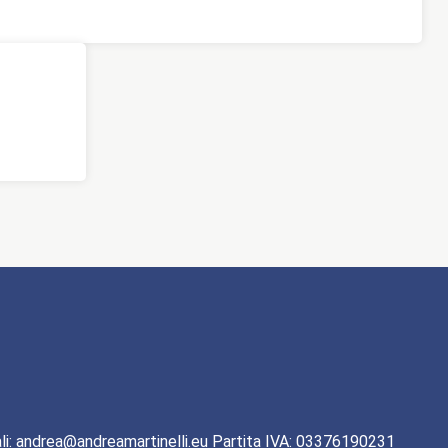
li: andrea@andreamartinelli.eu Partita IVA: 03376190231