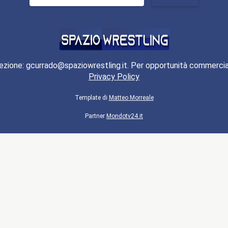
per:
ezione: gcurrado@spaziowrestling.it. Per opportunità commercia
Privacy Policy
Template di
Matteo Morreale
Partner
Mondotv24.it