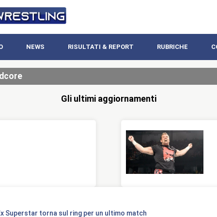
O
NEWS
RISULTATI & REPORT
RUBRICHE
C
dcore
Gli ultimi aggiornamenti
x Superstar torna sul ring per un ultimo match