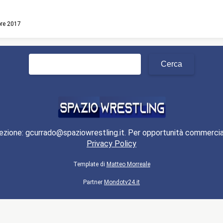
bre 2017
Ricerca
per:
ezione: gcurrado@spaziowrestling.it. Per opportunità commercia
Privacy Policy
Template di
Matteo Morreale
Partner
Mondotv24.it