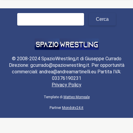
Ricerca
per:
© 2008-2024 SpazioWrestling,it di Giuseppe Currado
Direzione: gcurrado@spaziowrestling.it. Per opportunità
commerciali: andrea@andreamartinelli.eu Partita IVA:
03376190231
Privacy Policy
Template di
Matteo Morreale
Partner
Mondotv24.it