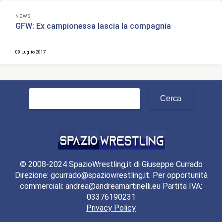
NEWS
GFW: Ex campionessa lascia la compagnia
09 Luglio 2017
Ricerca
per:
© 2008-2024 SpazioWrestling,it di Giuseppe Currado
Direzione: gcurrado@spaziowrestling.it. Per opportunità
commerciali: andrea@andreamartinelli.eu Partita IVA:
03376190231
Privacy Policy