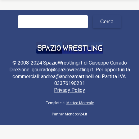
Ricerca
per:
© 2008-2024 SpazioWrestling,it di Giuseppe Currado
Direzione: gcurrado@spaziowrestling.it. Per opportunità
commerciali: andrea@andreamartinelli.eu Partita IVA:
03376190231
Privacy Policy
Template di
Matteo Morreale
Partner
Mondotv24.it