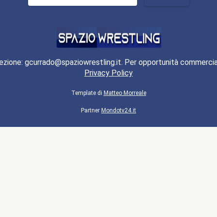
per:
ezione: gcurrado@spaziowrestling.it. Per opportunità commercia
Privacy Policy
Template di
Matteo Morreale
Partner
Mondotv24.it