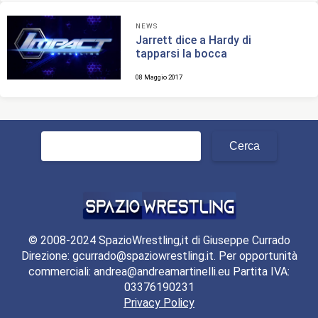
NEWS
Jarrett dice a Hardy di
tapparsi la bocca
08 Maggio 2017
Ricerca
per:
© 2008-2024 SpazioWrestling,it di Giuseppe Currado
Direzione: gcurrado@spaziowrestling.it. Per opportunità
commerciali: andrea@andreamartinelli.eu Partita IVA:
03376190231
Privacy Policy