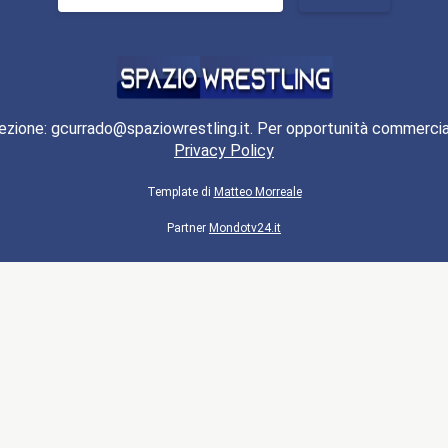
per:
ezione: gcurrado@spaziowrestling.it. Per opportunità commercia
Privacy Policy
Template di
Matteo Morreale
Partner
Mondotv24.it