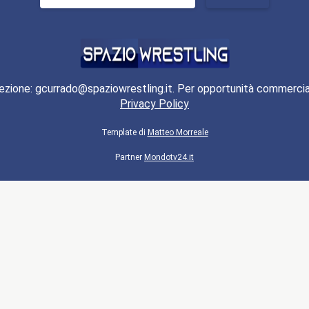
per:
ezione: gcurrado@spaziowrestling.it. Per opportunità commercia
Privacy Policy
Template di
Matteo Morreale
Partner
Mondotv24.it