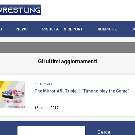
O
NEWS
RISULTATI & REPORT
RUBRICHE
C
Gli ultimi aggiornamenti
EDITORIALI
The Mirror #5- Triple H “Time to play the Game”
16 Luglio 2017
Ricerca