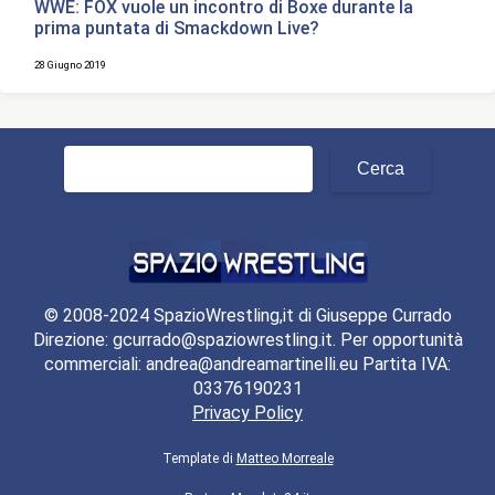
WWE: FOX vuole un incontro di Boxe durante la
prima puntata di Smackdown Live?
28 Giugno 2019
Ricerca
per:
© 2008-2024 SpazioWrestling,it di Giuseppe Currado
Direzione: gcurrado@spaziowrestling.it. Per opportunità
commerciali: andrea@andreamartinelli.eu Partita IVA:
03376190231
Privacy Policy
Template di
Matteo Morreale