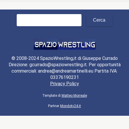
Ricerca
per:
© 2008-2024 SpazioWrestling,it di Giuseppe Currado
Direzione: gcurrado@spaziowrestling.it. Per opportunità
commerciali: andrea@andreamartinelli.eu Partita IVA:
03376190231
Privacy Policy
Template di
Matteo Morreale
Partner
Mondotv24.it