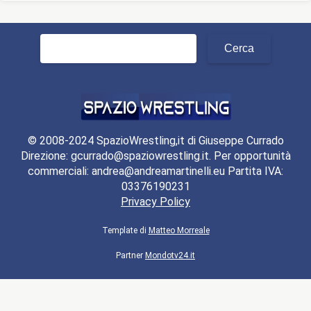
Ricerca
per:
© 2008-2024 SpazioWrestling,it di Giuseppe Currado
Direzione: gcurrado@spaziowrestling.it. Per opportunità
commerciali: andrea@andreamartinelli.eu Partita IVA:
03376190231
Privacy Policy
Template di
Matteo Morreale
Partner
Mondotv24.it