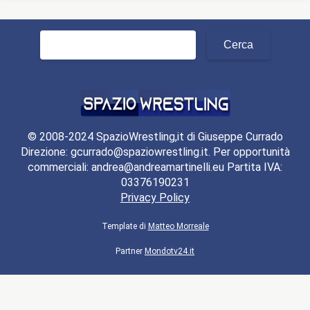
Ricerca
per:
© 2008-2024 SpazioWrestling,it di Giuseppe Currado
Direzione: gcurrado@spaziowrestling.it. Per opportunità
commerciali: andrea@andreamartinelli.eu Partita IVA:
03376190231
Privacy Policy
Template di
Matteo Morreale
Partner
Mondotv24.it