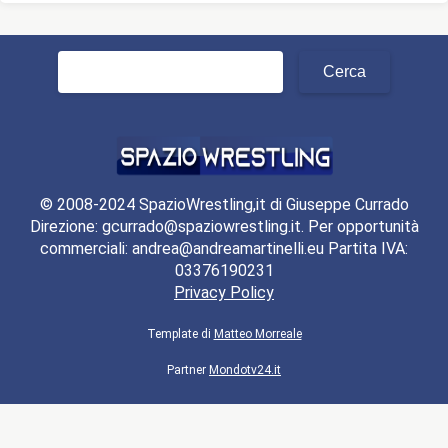
Ricerca
per:
© 2008-2024 SpazioWrestling,it di Giuseppe Currado
Direzione: gcurrado@spaziowrestling.it. Per opportunità
commerciali: andrea@andreamartinelli.eu Partita IVA:
03376190231
Privacy Policy
Template di
Matteo Morreale
Partner
Mondotv24.it