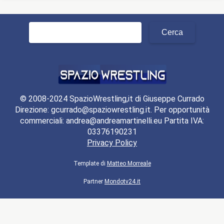
Ricerca
per:
© 2008-2024 SpazioWrestling,it di Giuseppe Currado
Direzione: gcurrado@spaziowrestling.it. Per opportunità
commerciali: andrea@andreamartinelli.eu Partita IVA:
03376190231
Privacy Policy
Template di
Matteo Morreale
Partner
Mondotv24.it