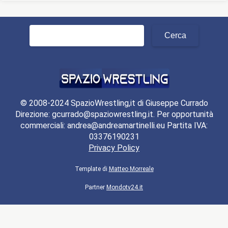
Ricerca
per:
© 2008-2024 SpazioWrestling,it di Giuseppe Currado
Direzione: gcurrado@spaziowrestling.it. Per opportunità
commerciali: andrea@andreamartinelli.eu Partita IVA:
03376190231
Privacy Policy
Template di
Matteo Morreale
Partner
Mondotv24.it