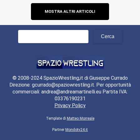
Navigazione
MOSTRA ALTRI ARTICOLI
articoli
Ricerca
per:
© 2008-2024 SpazioWrestling,it di Giuseppe Currado
Direzione: gcurrado@spaziowrestling.it. Per opportunità
commerciali: andrea@andreamartinelli.eu Partita IVA:
03376190231
Privacy Policy
Template di
Matteo Morreale
Partner
Mondotv24.it