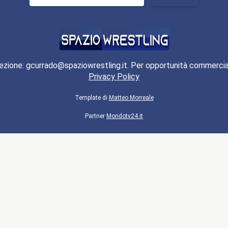
per:
ezione: gcurrado@spaziowrestling.it. Per opportunità commercia
Privacy Policy
Template di
Matteo Morreale
Partner
Mondotv24.it