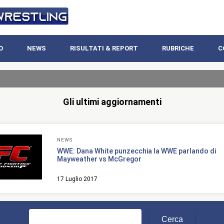
O
NEWS
RISULTATI & REPORT
RUBRICHE
C
Gli ultimi aggiornamenti
NEWS
WWE: Dana White punzecchia la WWE parlando di
Mayweather vs McGregor
17 Luglio 2017
Ricerca