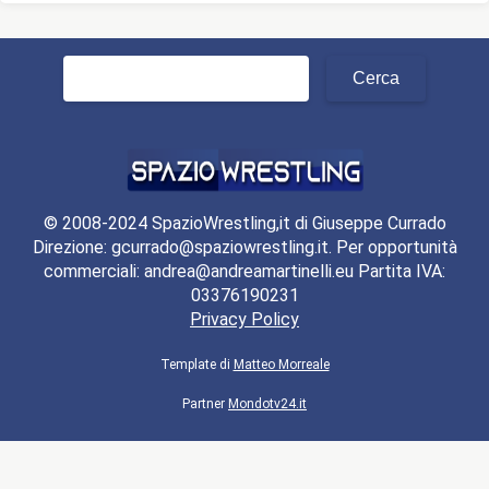
Ricerca
per:
© 2008-2024 SpazioWrestling,it di Giuseppe Currado
Direzione: gcurrado@spaziowrestling.it. Per opportunità
commerciali: andrea@andreamartinelli.eu Partita IVA:
03376190231
Privacy Policy
Template di
Matteo Morreale
Partner
Mondotv24.it