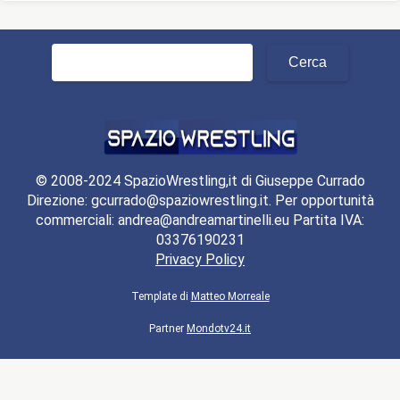
Ricerca
per:
© 2008-2024 SpazioWrestling,it di Giuseppe Currado
Direzione: gcurrado@spaziowrestling.it. Per opportunità
commerciali: andrea@andreamartinelli.eu Partita IVA:
03376190231
Privacy Policy
Template di
Matteo Morreale
Partner
Mondotv24.it