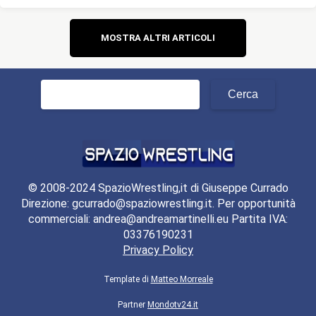
Navigazione
MOSTRA ALTRI ARTICOLI
articoli
Ricerca
per:
© 2008-2024 SpazioWrestling,it di Giuseppe Currado
Direzione: gcurrado@spaziowrestling.it. Per opportunità
commerciali: andrea@andreamartinelli.eu Partita IVA:
03376190231
Privacy Policy
Template di
Matteo Morreale
Partner
Mondotv24.it