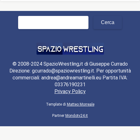
Ricerca
per:
© 2008-2024 SpazioWrestling,it di Giuseppe Currado
Direzione: gcurrado@spaziowrestling.it. Per opportunità
commerciali: andrea@andreamartinelli.eu Partita IVA:
03376190231
Privacy Policy
Template di
Matteo Morreale
Partner
Mondotv24.it