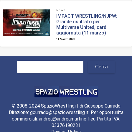
NEWS
IMPACT WRESTLING/NJPW:
Grande risultato per
Multiverse United, card
aggiornata (11 marzo)
11 Marzo 2023
Ricerca
per:
© 2008-2024 SpazioWrestling,it di Giuseppe Currado
Direzione: gcurrado@spaziowrestling.it. Per opportunità
commerciali: andrea@andreamartinelli.eu Partita IVA:
03376190231
Privacy Policy