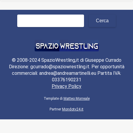
Ricerca
per:
© 2008-2024 SpazioWrestling,it di Giuseppe Currado
Direzione: gcurrado@spaziowrestling.it. Per opportunità
commerciali: andrea@andreamartinelli.eu Partita IVA:
03376190231
Privacy Policy
Template di
Matteo Morreale
Partner
Mondotv24.it