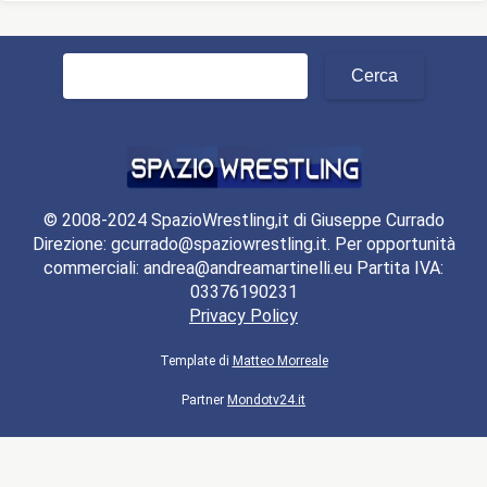
Ricerca
per:
© 2008-2024 SpazioWrestling,it di Giuseppe Currado
Direzione: gcurrado@spaziowrestling.it. Per opportunità
commerciali: andrea@andreamartinelli.eu Partita IVA:
03376190231
Privacy Policy
Template di
Matteo Morreale
Partner
Mondotv24.it