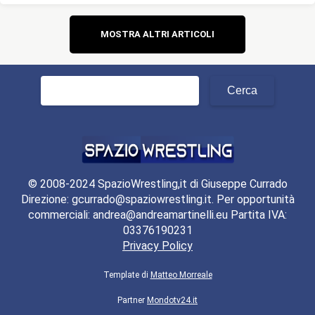
Navigazione
MOSTRA ALTRI ARTICOLI
articoli
Ricerca
per:
© 2008-2024 SpazioWrestling,it di Giuseppe Currado
Direzione: gcurrado@spaziowrestling.it. Per opportunità
commerciali: andrea@andreamartinelli.eu Partita IVA:
03376190231
Privacy Policy
Template di
Matteo Morreale
Partner
Mondotv24.it