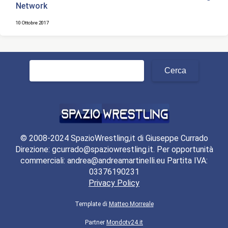
Network
10 Ottobre 2017
Ricerca
per:
© 2008-2024 SpazioWrestling,it di Giuseppe Currado
Direzione: gcurrado@spaziowrestling.it. Per opportunità
commerciali: andrea@andreamartinelli.eu Partita IVA:
03376190231
Privacy Policy
Template di
Matteo Morreale
Partner
Mondotv24.it