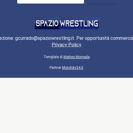
per:
ezione: gcurrado@spaziowrestling.it. Per opportunità commercia
Privacy Policy
Template di
Matteo Morreale
Partner
Mondotv24.it