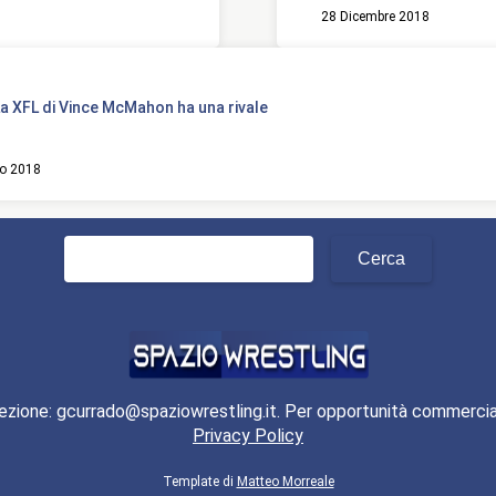
28 Dicembre 2018
a XFL di Vince McMahon ha una rivale
o 2018
Ricerca
per:
ezione: gcurrado@spaziowrestling.it. Per opportunità commercia
Privacy Policy
Template di
Matteo Morreale