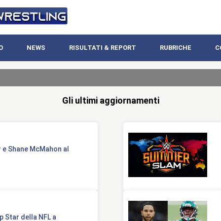
O
NEWS
RISULTATI & REPORT
RUBRICHE
C
Gli ultimi aggiornamenti
 e Shane McMahon al
 Star della NFL a