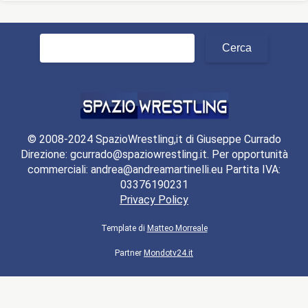
Ricerca
per:
© 2008-2024 SpazioWrestling,it di Giuseppe Currado
Direzione: gcurrado@spaziowrestling.it. Per opportunità
commerciali: andrea@andreamartinelli.eu Partita IVA:
03376190231
Privacy Policy
Template di
Matteo Morreale
Partner
Mondotv24.it