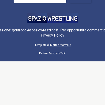
per:
ezione: gcurrado@spaziowrestling.it. Per opportunità commercia
Privacy Policy
Template di
Matteo Morreale
Partner
Mondotv24.it