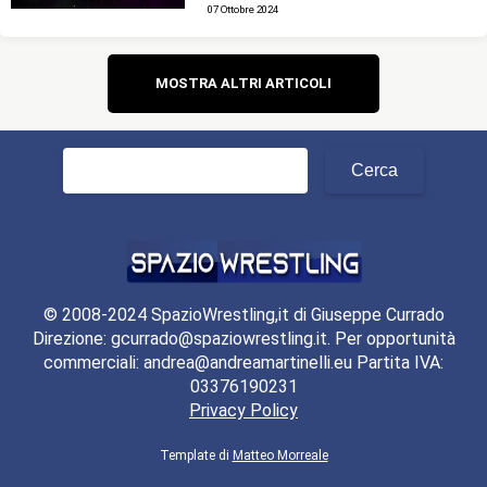
07 Ottobre 2024
Navigazione
MOSTRA ALTRI ARTICOLI
articoli
Ricerca
per:
© 2008-2024 SpazioWrestling,it di Giuseppe Currado
Direzione: gcurrado@spaziowrestling.it. Per opportunità
commerciali: andrea@andreamartinelli.eu Partita IVA:
03376190231
Privacy Policy
Template di
Matteo Morreale