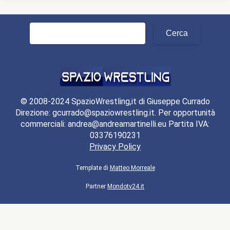
Ricerca
per:
© 2008-2024 SpazioWrestling,it di Giuseppe Currado
Direzione: gcurrado@spaziowrestling.it. Per opportunità
commerciali: andrea@andreamartinelli.eu Partita IVA:
03376190231
Privacy Policy
Template di
Matteo Morreale
Partner
Mondotv24.it