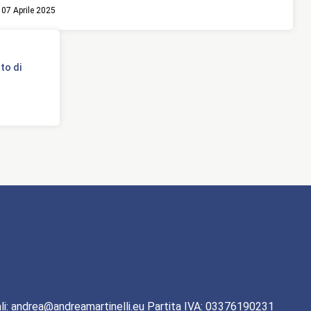
07 Aprile 2025
to di
li: andrea@andreamartinelli.eu Partita IVA: 03376190231