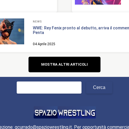
NEWS
WWE: Rey Fenix pronto al debutto, arriva il commen
Penta
04 Aprile 2025
Navigazione
MOSTRA ALTRI ARTICOLI
articoli
Ricerca
per:
ezione: gcurrado@spaziowrestling.it. Per opportunità commercia