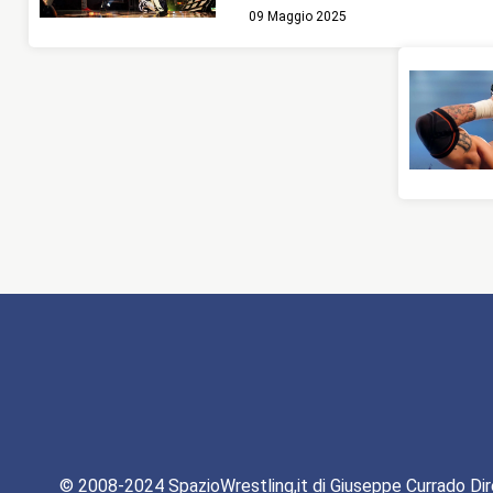
09 Maggio 2025
© 2008-2024 SpazioWrestling,it di Giuseppe Currado Dir