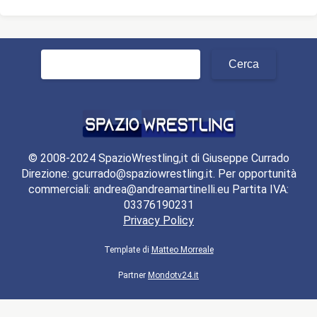
Ricerca
per:
© 2008-2024 SpazioWrestling,it di Giuseppe Currado
Direzione: gcurrado@spaziowrestling.it. Per opportunità
commerciali: andrea@andreamartinelli.eu Partita IVA:
03376190231
Privacy Policy
Template di
Matteo Morreale
Partner
Mondotv24.it