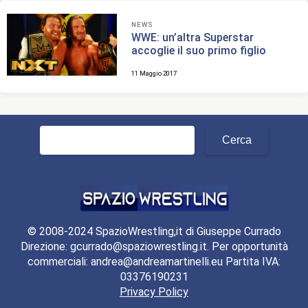
NEWS
WWE: un’altra Superstar
accoglie il suo primo figlio
11 Maggio 2017
Ricerca
per:
© 2008-2024 SpazioWrestling,it di Giuseppe Currado
Direzione: gcurrado@spaziowrestling.it. Per opportunità
commerciali: andrea@andreamartinelli.eu Partita IVA:
03376190231
Privacy Policy