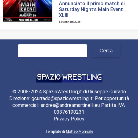
Annunciato il primo match di
Saturday Night’s Main Event
XLIII
13 Gennaio 2026
Ricerca
per:
© 2008-2024 SpazioWrestling,it di Giuseppe Currado
Direzione: gcurrado@spaziowrestling.it. Per opportunità
commerciali: andrea@andreamartinelli.eu Partita IVA:
03376190231
Privacy Policy
Template di
Matteo Morreale