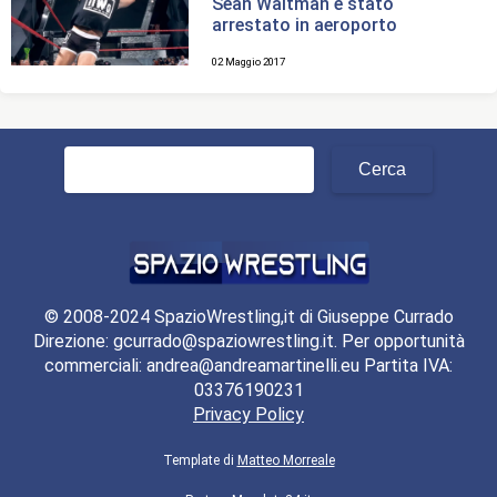
Sean Waltman è stato
arrestato in aeroporto
02 Maggio 2017
Ricerca
per:
© 2008-2024 SpazioWrestling,it di Giuseppe Currado
Direzione: gcurrado@spaziowrestling.it. Per opportunità
commerciali: andrea@andreamartinelli.eu Partita IVA:
03376190231
Privacy Policy
Template di
Matteo Morreale