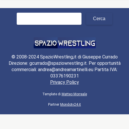
Ricerca
per:
© 2008-2024 SpazioWrestling,it di Giuseppe Currado
Direzione: gcurrado@spaziowrestling.it. Per opportunità
commerciali: andrea@andreamartinelli.eu Partita IVA:
03376190231
Privacy Policy
Template di
Matteo Morreale
Partner
Mondotv24.it