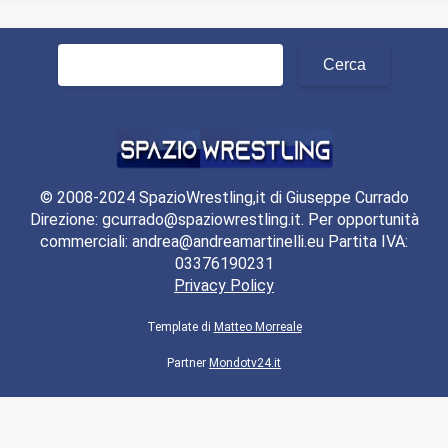
Ricerca
per:
© 2008-2024 SpazioWrestling,it di Giuseppe Currado
Direzione: gcurrado@spaziowrestling.it. Per opportunità
commerciali: andrea@andreamartinelli.eu Partita IVA:
03376190231
Privacy Policy
Template di
Matteo Morreale
Partner
Mondotv24.it