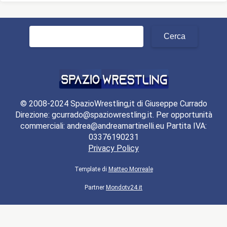
Ricerca
per:
© 2008-2024 SpazioWrestling,it di Giuseppe Currado
Direzione: gcurrado@spaziowrestling.it. Per opportunità
commerciali: andrea@andreamartinelli.eu Partita IVA:
03376190231
Privacy Policy
Template di
Matteo Morreale
Partner
Mondotv24.it