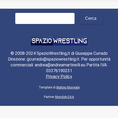
Ricerca
per:
© 2008-2024 SpazioWrestling,it di Giuseppe Currado
Direzione: gcurrado@spaziowrestling.it. Per opportunità
commerciali: andrea@andreamartinelli.eu Partita IVA:
03376190231
Privacy Policy
Template di
Matteo Morreale
Partner
Mondotv24.it