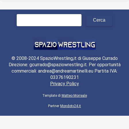
Ricerca
per:
© 2008-2024 SpazioWrestling,it di Giuseppe Currado
Direzione: gcurrado@spaziowrestling.it. Per opportunità
commerciali: andrea@andreamartinelli.eu Partita IVA:
03376190231
Privacy Policy
Template di
Matteo Morreale
Partner
Mondotv24.it