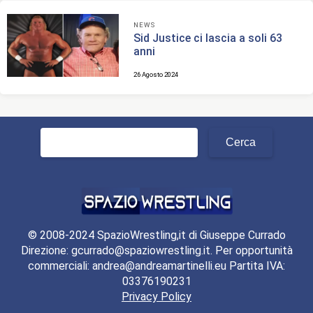
NEWS
Sid Justice ci lascia a soli 63
anni
26 Agosto 2024
Ricerca
per:
© 2008-2024 SpazioWrestling,it di Giuseppe Currado
Direzione: gcurrado@spaziowrestling.it. Per opportunità
commerciali: andrea@andreamartinelli.eu Partita IVA:
03376190231
Privacy Policy