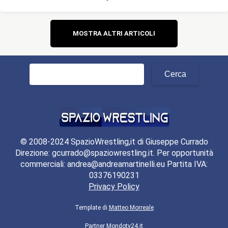
Navigazione
MOSTRA ALTRI ARTICOLI
articoli
Ricerca
per:
© 2008-2024 SpazioWrestling,it di Giuseppe Currado
Direzione: gcurrado@spaziowrestling.it. Per opportunità
commerciali: andrea@andreamartinelli.eu Partita IVA:
03376190231
Privacy Policy
Template di
Matteo Morreale
Partner
Mondotv24.it