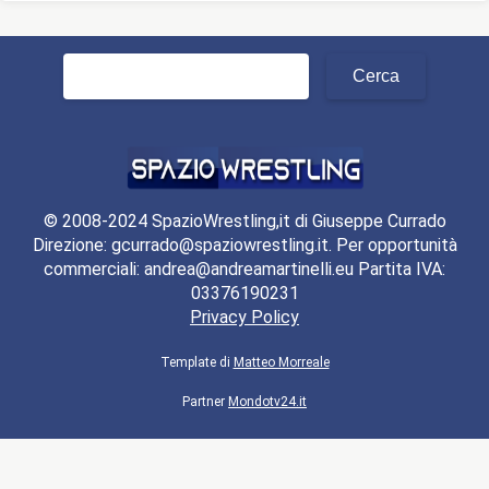
Ricerca
per:
© 2008-2024 SpazioWrestling,it di Giuseppe Currado
Direzione: gcurrado@spaziowrestling.it. Per opportunità
commerciali: andrea@andreamartinelli.eu Partita IVA:
03376190231
Privacy Policy
Template di
Matteo Morreale
Partner
Mondotv24.it