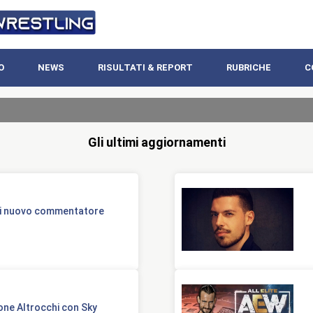
O
NEWS
RISULTATI & REPORT
RUBRICHE
C
Gli ultimi aggiornamenti
ni nuovo commentatore
mone Altrocchi con Sky