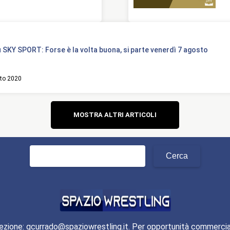
 SKY SPORT: Forse è la volta buona, si parte venerdì 7 agosto
to 2020
Navigazione
MOSTRA ALTRI ARTICOLI
articoli
Ricerca
per:
ezione: gcurrado@spaziowrestling.it. Per opportunità commercia