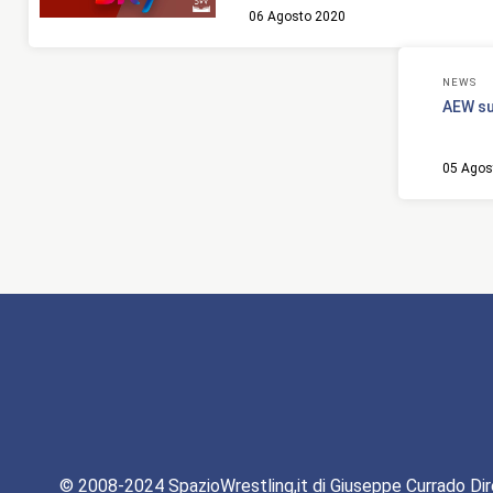
06 Agosto 2020
NEWS
AEW su
05 Agos
© 2008-2024 SpazioWrestling,it di Giuseppe Currado Dir