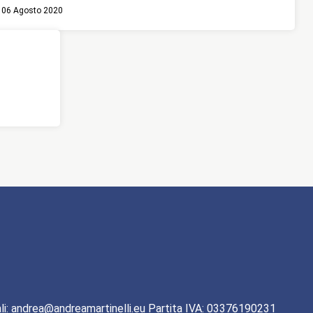
06 Agosto 2020
li: andrea@andreamartinelli.eu Partita IVA: 03376190231