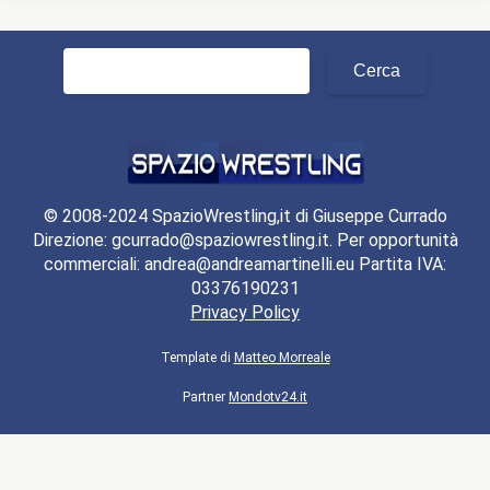
Ricerca
per:
© 2008-2024 SpazioWrestling,it di Giuseppe Currado
Direzione: gcurrado@spaziowrestling.it. Per opportunità
commerciali: andrea@andreamartinelli.eu Partita IVA:
03376190231
Privacy Policy
Template di
Matteo Morreale
Partner
Mondotv24.it